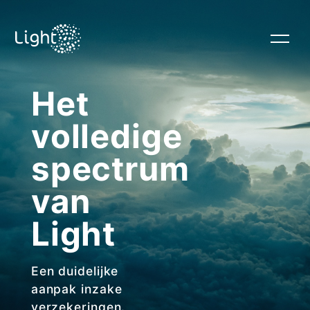
Het
HOME
volledige
RISK STRATEGY
spectrum
van
HUMAN CAPITAL
Light
CLAIMS
Een duidelijke
aanpak inzake
verzekeringen.